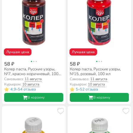
Лучшая цена
Лучшая цена
58 ₽
58 ₽
Колер паста, Русские узоры,
Колер паста, Русские узоры,
№7, красно-коричневый, 100
№15, розовый, 100 мл
мл
Самовывоз:
11 августа
Самовывоз:
11 августа
Курьером:
10 августа
Курьером:
10 августа
4.9
54 отзыва
5
52 отзыва
•
•
В корзину
В корзину