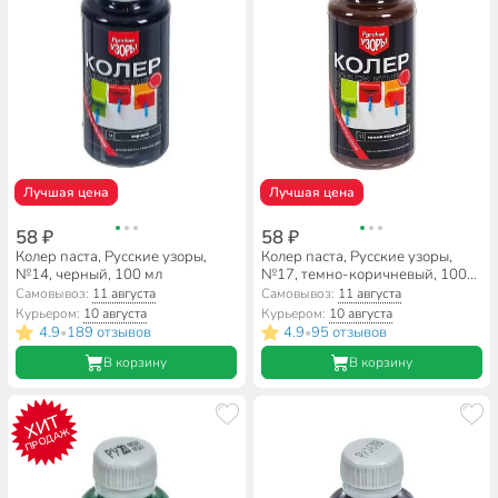
Лучшая цена
Лучшая цена
58 ₽
58 ₽
Колер паста, Русские узоры,
Колер паста, Русские узоры,
№14, черный, 100 мл
№17, темно-коричневый, 100
мл
Самовывоз:
11 августа
Самовывоз:
11 августа
Курьером:
10 августа
Курьером:
10 августа
4.9
189 отзывов
4.9
95 отзывов
•
•
В корзину
В корзину
ХИТ
ПРОДАЖ