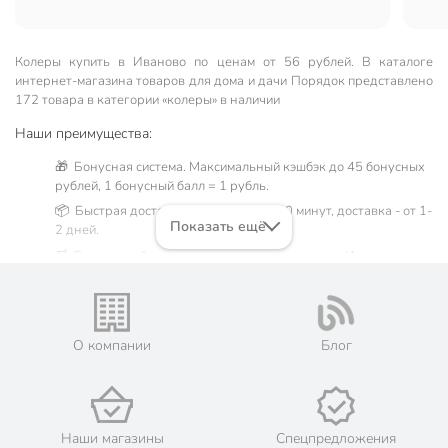
Колеры купить в Иваново по ценам от 56 рублей. В каталоге
интернет-магазина товаров для дома и дачи Порядок представлено
172 товара в категории «колеры» в наличии
Наши преимущества:
🎁 Бонусная система. Максимальный кэшбэк до 45 бонусных
рублей, 1 бонусный балл = 1 рубль.
📦 Быстрая доставка. Самовывоз от 60 минут, доставка - от 1-
Показать ещё
2 дней.
🛒 Бесплатный самовывоз из магазинов города Иваново.
Жители Ивановской области могут сделать заказ и оплатить
его онлайн на официальном сайте сети магазинов Порядок.
Мы предлагаем бесплатную курьерскую доставку для товара
«колеры» при заказе от 3000 рублей в такие города, как:
О компании
Блог
Вичуга, Иваново, Кинешма, Китово, Комсомольск, Лежнево,
Приволжск, Родники, Тейково, Фурманов, Шуя, а также
Владимир.
💳 Оплата: онлайн на сайте интернет-гипермаркета или
наличными при получении.
Наши магазины
Спецпредложения