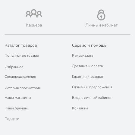
🛍 Скидки, акции, распродажи каждый день!
📜 Только оригинальная продукция. Интернет-гипермаркет
Порядок - официальный представитель ведущих мировых
марок.
Карьера
Личный кабинет
Каталог товаров
Сервис и помощь
Популярные товары
Как заказать
Доставка и оплата
Избранное
Спецпредложения
Гарантия и возврат
Отзывы и предложения
История просмотров
Наши магазины
Вход в личный кабинет
Наши бренды
Контакты
Подарки