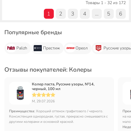
Товары 1 - 32 из 172
1
2
3
4
...
5
6
Популярные бренды
Palizh
Престиж
Ореол
Русские узор
Отзывы покупателей: Колеры
Колер паста, Русские узоры, №14,
черный, 100 мл
М, 29.07.2026
Преимущества:
Хороший оттенок графитового / черного.
Преи
Консистенция однородная, густая, прекрасно смешивается с
на к
другими колерами и основной краской.
мало
Недо