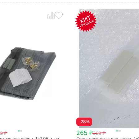
ХИТ
ПРОДАЖ
-28%
265 ₽
9 ₽
369 ₽
итная для двери, 1х2.05 м, на
Сетка москитная для двери, 1х2