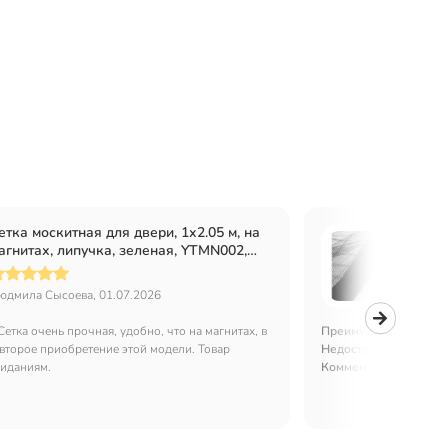
етка москитная для двери, 1х2.05 м, на
Сетка 
агнитах, липучка, зеленая, YTMN002,
магнит
акет
юдмила Сысоева, 01.07.2026
игорь, 
Сетка очень прочная, удобно, что на магнитах, в
Преимущества:
вещь 
второе приобретение этой модели. Товар
Недостатки:
не нашел
жиданиям.
Комментарий:
рекоме