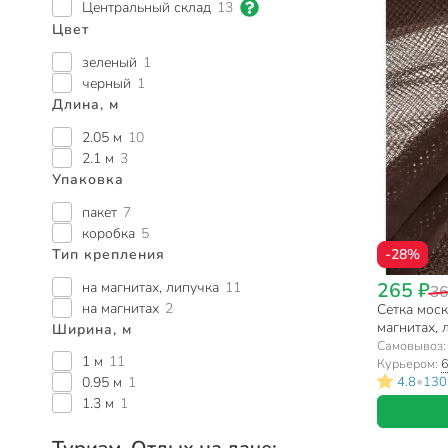
Центральный склад
13
Цвет
зеленый
1
черный
1
Длина, м
2.05 м
10
2.1 м
3
Упаковка
пакет
7
коробка
5
Тип крепления
-28%
265 ₽
на магнитах, липучка
11
36
на магнитах
2
Сетка моск
магнитах, 
Ширина, м
пакет
Самовывоз
1 м
11
Курьером:
6
•
4.8
130
0.95 м
1
1.3 м
1