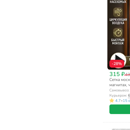
-28%
315 ₽
43
Сетка моск
магнитах, 
Самовывоз
Курьером:
6
•
4.7
15 