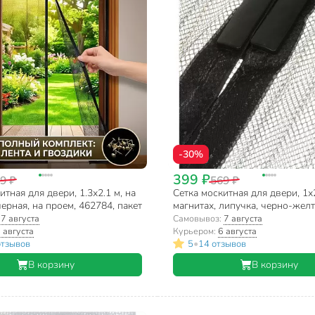
-30%
399 ₽
9 ₽
569 ₽
итная для двери, 1.3х2.1 м, на
Сетка москитная для двери, 1х2
черная, на проем, 462784, пакет
магнитах, липучка, черно-желт
герберами, YTMN003, коробка
:
7 августа
Самовывоз:
7 августа
 августа
Курьером:
6 августа
•
отзывов
5
14 отзывов
В корзину
В корзину