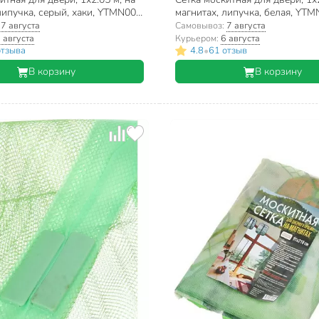
липучка, серый, хаки, YTMN002,
магнитах, липучка, белая, YTM
:
7 августа
Самовывоз:
7 августа
 августа
Курьером:
6 августа
•
отзыва
4.8
61 отзыв
В корзину
В корзину