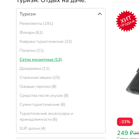
Туризм. Отдых на даче:
Туризм
ХИТ
ПРОДАЖ
Репелленты (191)
Фонари (62)
Коврики туристические (32)
Палатки (21)
Сетки москитные (13)
Дождевики (11)
Спальные мешки (10)
Газовые горелки (8)
Средства после укусов (8)
Сумки туристические (6)
Туристические аксессуары и
принадлежности (6)
-33%
SUP-доски (4)
249 ₽
36
Сетка моск