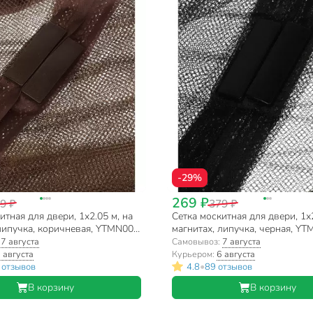
-29%
269 ₽
9 ₽
379 ₽
итная для двери, 1х2.05 м, на
Сетка москитная для двери, 1х2
липучка, коричневая, YTMN002,
магнитах, липучка, черная, YT
пакет
:
7 августа
Самовывоз:
7 августа
 августа
Курьером:
6 августа
•
 отзывов
4.8
89 отзывов
В корзину
В корзину