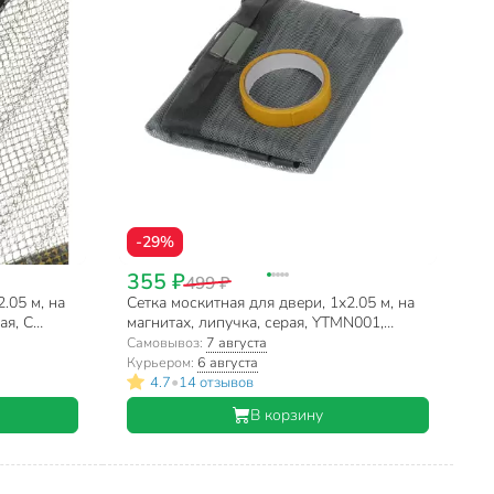
-29%
355 ₽
499 ₽
.05 м, на
Сетка москитная для двери, 1х2.05 м, на
ая, С
магнитах, липучка, серая, YTMN001,
коробка
Самовывоз:
7 августа
Курьером:
6 августа
•
4.7
14 отзывов
В корзину