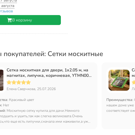
:
7 августа
 августа
отзывов
В корзину
 покупателей: Сетки москитные
Сетка москитная для двери, 1х2.05 м, на
С
магнитах, липучка, коричневая, YTMN002,
м
пакет
п
Елена Сверчкова, 25.07.2026
Л
ства:
Красивый цвет
Преимущества:
и:
Нет
нашем доме уже 
рий:
Москитную сетку купила для дачи.Немного
соответствует о
одшить и ушить,так как слегка великовата.Очень
ь,что еще есть липучки,сначала ими наживили,а уж
здиками.