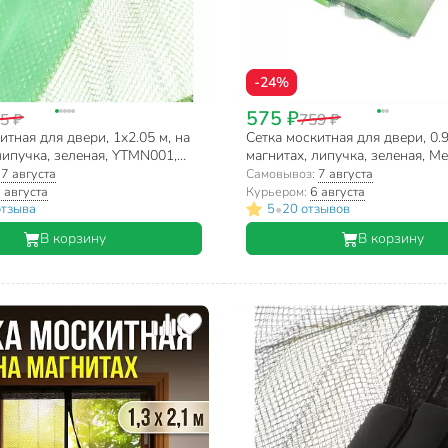
-24%
575 ₽
5 ₽
759 ₽
итная для двери, 1х2.05 м, на
Сетка москитная для двери, 0.9
липучка, зеленая, YTMN001,
магнитах, липучка, зеленая, М
YTMN004
:
7 августа
Самовывоз:
7 августа
 августа
Курьером:
6 августа
•
отзыва
5
20 отзывов
В корзину
В корзину