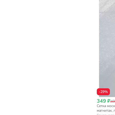
-29%
349 ₽
49
Сетка моск
магнитах, 