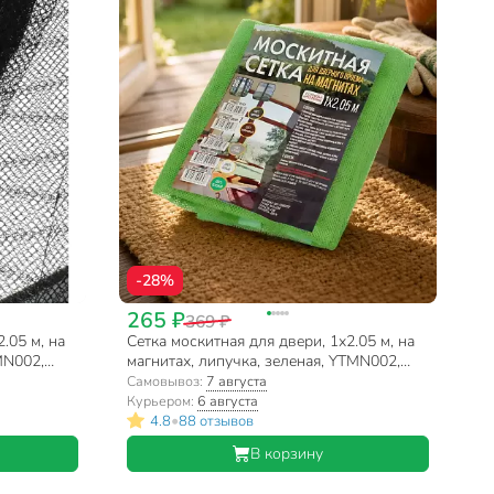
-28%
265 ₽
369 ₽
.05 м, на
Сетка москитная для двери, 1х2.05 м, на
MN002,
магнитах, липучка, зеленая, YTMN002,
пакет
Самовывоз:
7 августа
Курьером:
6 августа
•
4.8
88 отзывов
В корзину