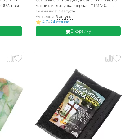
N002, пакет
магнитах, липучка, черная, YTMN001,
коробка
Самовывоз:
7 августа
Курьером:
6 августа
•
4.7
24 отзыва
В корзину