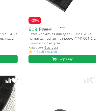
-20%
619 ₽
769 ₽
5х2.1 м, на
Сетка москитная для двери, 1х2.1 м, на
ельница,
магнитах, черная, на проем, YTMN004-1,
пакет
Самовывоз:
7 августа
Курьером:
6 августа
•
4.9
19 отзывов
В корзину