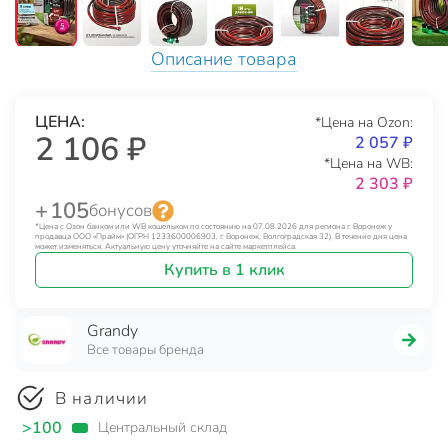
Описание товара
ЦЕНА:
*Цена на Ozon:
2 106 ₽
2 057 ₽
*Цена на WB:
2 303 ₽
+ 105
бонусов
*Цена с Озон банком или WB кошельком по состоянию на 07.08.2026 для региона г. Воронеж у
продавца ООО «Прайм» (ОГРН 1233600006903, г. Воронеж, Волгоградская 32). В течение дня цена
может изменяться. Актуальную цену уточняйте на сайте маркетплейса.
Купить в 1 клик
Grandy
Все товары бренда
В наличии
>100
Центральный склад