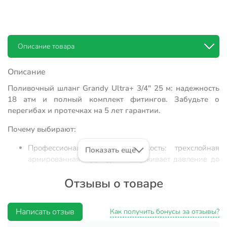
Описание товара
Описание
Поливочный шланг Grandy Ultra+ 3/4" 25 м: надежность
18 атм и полный комплект фитингов. Забудьте о
перегибах и протечках на 5 лет гарантии.
Почему выбирают:
Профессиональная износостойкость: трехслойная
Показать ещё
армированная структура выдерживает давление до
18 атмосфер, исключая риск разрыва при скачках в
Отзывы о товаре
системе водоснабжения.
Экологическая безопасность и долговечность:
материал ПВХ не содержит солей кадмия, устойчив к
Написать отзыв
Как получить бонусы за отзывы?
агрессивному УФ-излучению и сохраняет