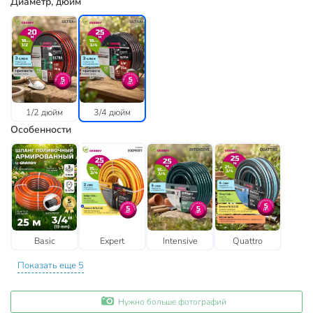
Диаметр, дюйм
1/2 дюйм
3/4 дюйм
Особенности
Basic
Expert
Intensive
Quattro
Показать еще 5
Нужно больше фотографий