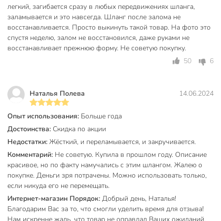
давлением. Модель Grandy Ultra+ за счет трехслойной
легкий, загибается сразу в любых передвижениях шланга,
заламывается и это навсегда. Шланг после залома не
конструкции сохраняет свою форму, не перегибается и
восстанавливается. Просто выкинуть такой товар. На фото это
служит в 3-4 раза дольше обычных ПВХ-шлангов.
спустя неделю, залом не восстановился, даже руками не
Можно ли оставлять этот шланг на улице зимой?
восстанавливает прежнюю форму. Не советую покупку.
50
6
Шланг рассчитан на эксплуатацию при температуре до -5
°C. Однако для продления срока службы рекомендуется
слить воду из системы и убрать шланг в помещение при
Наталья Полева
14.06.2024
наступлении устойчивых заморозков, так как замерзшая
внутри вода может повредить структуру материала.
Опыт использования:
Больше года
Вы можете приобрести «Шланг поливочный, 3/4 '', 19 мм,
Достоинства:
Скидка по акции
18 атм, армированный, 25 м, 3 слоя, Grandy, Ultra+, ПВХ, с
Недостатки:
Жёсткий, и переламывается, и закручивается.
фитингами, AGL063425F» и другие товары в нашем
Комментарий:
Не советую. Купила в прошлом году. Описание
интернет-магазине в Иваново по низким ценам и с
красивое, но по факту намучались с этим шлангом. Жалею о
бесплатным самовывозом.
покупке. Деньги зря потрачены. Можно использовать только,
если никуда его не перемещать.
Техническая информация
Интернет-магазин Порядок:
Добрый день, Наталья!
Длина, м
25 м
Благодарим Вас за то, что смогли уделить время для отзыва!
Нам искренне жаль, что товар не оправдал Ваших ожиданий.