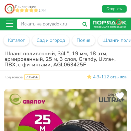
Приложение
Открыть
1.7M
Каталог
Сад и огород
Полив
Шланги пол
Шланг поливочный, 3/4 '', 19 мм, 18 атм,
армированный, 25 м, 3 слоя, Grandy, Ultra+,
ПВХ, с фитингами, AGL063425F
4.8
112 отзывов
•
Код товара:
205456