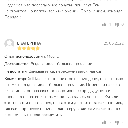
Минимальная температура
Надеемся, что последующие покупки принесут Вам
-5 °C
эксплуатации, °C
исключительно положительные эмоции. С уважением, команда
Порядок.
Максимальная температура
65 °C
4
0
эксплуатации, °C
Максимальное давление, атм
18 атм
ЕКАТЕРИНА
29.06.2022
Внутренний диаметр, мм
19 мм
Опыт использования:
Месяц
Бренд
Grandy
Достоинства:
Выдерживает большое давление.
Страна производства
Китай
Недостатки:
Заказывается, перекручивается, мягкий
Класс
бытовой
Комментарий:
Шланги точно не стоит своих денег, плюс только
в том что выдерживает большое давление. Поменяли насос в
Армированный
армированные
скважине и он оказался гораздо мощнее предыдущего и
порвал все планки,которыми пользовались до этого. Купили
Материал
ПВХ
этот шланг и он пока цел, но на этом достоинства закончились,
так как в процессе полива шланг скрусивается и заказывается
Количество слоев
3
и его очень тяжело раскрутить.
Диаметр, дюйм
3/4 дюйм
6
2