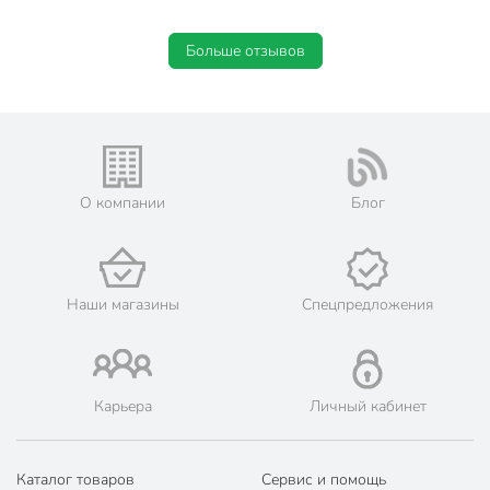
Цвет
серый
Больше отзывов
Особенности
цельный
Комплектация
с фитингами
Вид шланга
садовый
Артикул производителя
AGL063425F
О компании
Блог
Гарантия производителя, мес
60
Модель
Ultra+
Вес в упаковке
4.3 кг
Наши магазины
Спецпредложения
Габариты упаковки
37 x 37 x 14 см
Карьера
Личный кабинет
Каталог товаров
Сервис и помощь