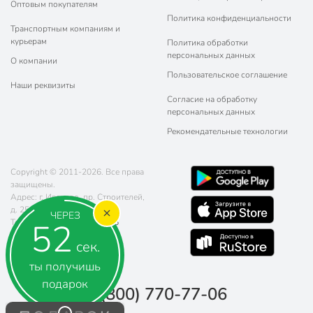
Оптовым покупателям
Политика конфиденциальности
Транспортным компаниям и
курьерам
Политика обработки
персональных данных
О компании
Пользовательское соглашение
Наши реквизиты
Согласие на обработку
персональных данных
Рекомендательные технологии
Copyright © 2011-2026. Все права
защищены.
Адрес: г. Иваново, пр. Строителей,
д. 25
ЧЕРЕЗ
52
Телефон:
8 (800) 770-77-06
Почта:
sales@poryadok.ru
сек.
ты получишь
подарок
8 (800) 770-77-06