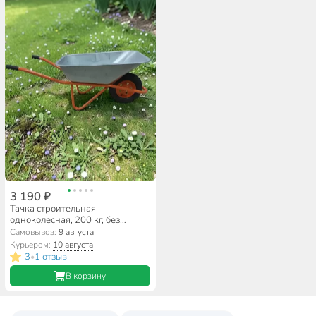
3 190 ₽
Тачка строительная
одноколесная, 200 кг, без
колпачка на ниппеле, 0.7 мм,
Самовывоз:
9 августа
втулка D12 мм, складная рама,
Курьером:
10 августа
PR 4.00х8/20, в ассортименте,
3
1 отзыв
•
00-00026590
В корзину