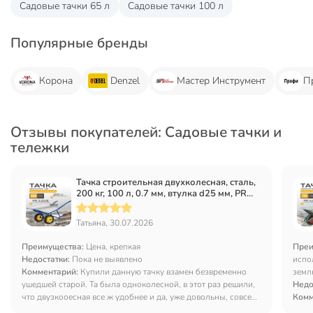
Садовые тачки 65 л
Садовые тачки 100 л
Популярные бренды
Корона
Denzel
Мастер Инструмент
П
Отзывы покупателей: Садовые тачки и
тележки
Тачка строительная двухколесная, сталь,
200 кг, 100 л, 0.7 мм, втулка d25 мм, PR
3.25х8, синяя, Корона
Татьяна, 30.07.2026
Преимущества:
Цена, крепкая
Преи
Недостатки:
Пока не выявлено
испо
Комментарий:
Купили данную тачку взамен безвременно
земл
ушедшей старой. Та была одноколесной, в этот раз решили,
Недо
что двузкооесная все ж удобнее и да, уже довольны, совсем
Комм
другое дело! Корпус довольно прочный, металл приличной