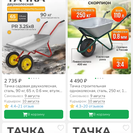
2 735 ₽
4 490 ₽
Тачка садовая двухколесная,
Тачка строительная
сталь, 90 кг, 65 л, 0.6 мм, втулка
одноколесная, сталь, 250 кг, 110
d25 мм, PR 3.25х8, красная,
л, 0.8 мм, втулка D20 мм, PR
Самовывоз:
9 августа
Самовывоз:
9 августа
Корона, 12.65.90
6.00х6, Скорпион
Курьером:
10 августа
Курьером:
10 августа
4.4
21 отзыв
4.3
20 отзывов
•
•
В корзину
В корзину