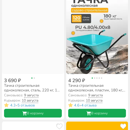
3 690 ₽
4 290 ₽
Тачка строительная
Тачка строительная
одноколесная, сталь, 220 кг, 110
одноколесная, пластик, 180 кг,
л, 1 мм, втулка D12 мм, PR 4.00,
120 л, втулка D12 мм, PU
Самовывоз:
9 августа
Самовывоз:
9 августа
УСИЛЕННЫЙ сварной кузов,
4.80/4.00х8, бирюзовая, РВ-
Курьером:
10 августа
Курьером:
10 августа
ВГ, ТСО-322
Премиум
4.3
5 отзывов
4.6
4 отзыва
•
•
В корзину
В корзину