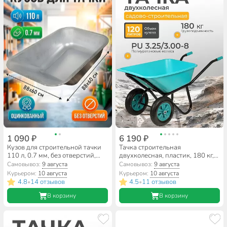
1 090 ₽
6 190 ₽
Кузов для строительной тачки
Тачка строительная
110 л, 0.7 мм, без отверстий,
двухколесная, пластик, 180 кг,
оцинкованный, Мастер
120 л, втулка D20 мм, PU
Самовывоз:
9 августа
Самовывоз:
9 августа
Инструмент
3.25/3.00-8, бирюзовая, РВ-
Курьером:
10 августа
Курьером:
10 августа
Премиум
4.8
14 отзывов
4.5
11 отзывов
•
•
В корзину
В корзину