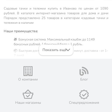
толщины, сама конструкция выглядит внушительной. Все это
в сравнении со старой, которая при всей её хлипкости
Садовые тачки и тележки купить в Иваново по ценам от 1090
отслужил 10 лет, и бетон в ней мешали, и чего только с ней
рублей. В каталоге интернет-магазина товаров для дома и дачи
не творили... А стоила не намного меньше. В общем
Порядок представлено 25 товаров в категории «садовые тачки и
покупкой довольна на все 100%, главное цена шикарная!
тележки» в наличии
Наши преимущества:
🎁 Бонусная система. Максимальный кэшбэк до 1149
бонусных рублей, 1 бонусный балл = 1 рубль.
Показать ещё
📦 Быстрая доставка. Самовывоз от 60 минут, доставка - от 1-
2 дней.
🛒 Бесплатный самовывоз из магазинов города Иваново.
Жители Ивановской области могут сделать заказ и оплатить
его онлайн на официальном сайте сети магазинов Порядок.
Мы предлагаем бесплатную курьерскую доставку для товара
О компании
Блог
«садовые тачки и тележки» при заказе от 3000 рублей в такие
города, как: Вичуга, Иваново, Кинешма, Китово, Комсомольск,
Лежнево, Приволжск, Родники, Тейково, Фурманов, Шуя, а
также Владимир.
💳 Оплата: онлайн на сайте интернет-гипермаркета или
Наши магазины
Спецпредложения
наличными при получении.