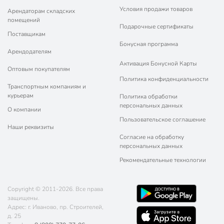
Условия продажи товаров
Арендаторам складских
помещений
Подарочные сертификаты
Поставщикам
Бонусная программа
Арендодателям
Активация Бонусной Карты
Оптовым покупателям
Политика конфиденциальности
Транспортным компаниям и
курьерам
Политика обработки
персональных данных
О компании
Пользовательское соглашение
Наши реквизиты
Согласие на обработку
персональных данных
Рекомендательные технологии
Copyright © 2011-2026. Все права
защищены.
Адрес: г. Иваново, пр. Строителей,
д. 25