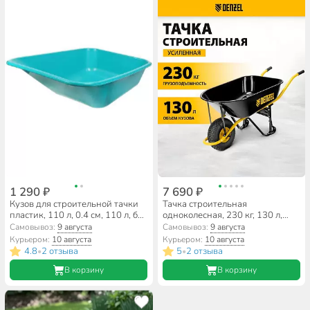
1 290 ₽
7 690 ₽
Кузов для строительной тачки
Тачка строительная
пластик, 110 л, 0.4 см, 110 л, без
одноколесная, 230 кг, 130 л,
отверстий, морозостойкий,
усиленная, 0.8 мм, колесо
Самовывоз:
9 августа
Самовывоз:
9 августа
бирюзовый, РВ-Пласт
15х6.00-6, Denzel, 689965
Курьером:
10 августа
Курьером:
10 августа
4.8
2 отзыва
5
2 отзыва
•
•
В корзину
В корзину