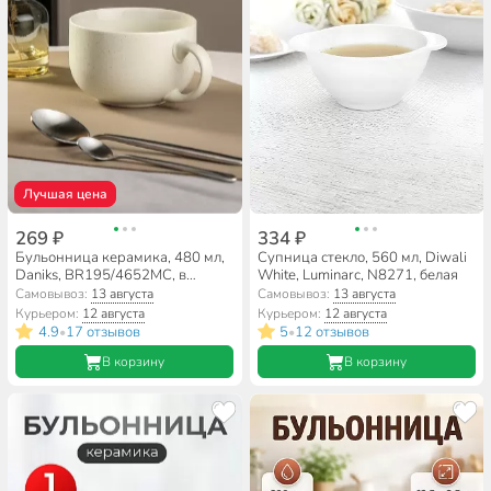
Лучшая цена
269 ₽
334 ₽
Бульонница керамика, 480 мл,
Супница стекло, 560 мл, Diwali
Daniks, BR195/4652MC, в
White, Luminarc, N8271, белая
ассортименте
Самовывоз:
13 августа
Самовывоз:
13 августа
Курьером:
12 августа
Курьером:
12 августа
4.9
17 отзывов
5
12 отзывов
•
•
В корзину
В корзину