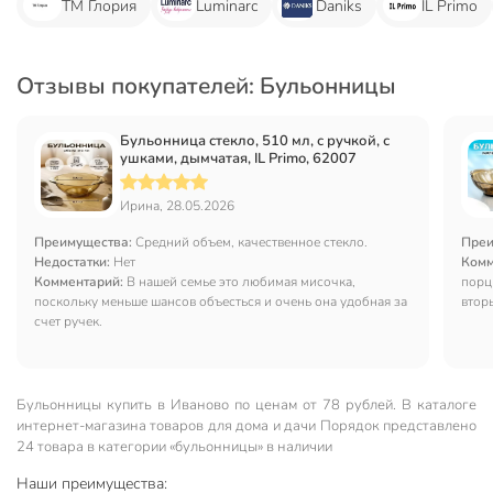
ТМ Глория
Luminarc
Daniks
IL Primo
Отзывы покупателей: Бульонницы
Бульонница стекло, 510 мл, с ручкой, с
ушками, дымчатая, IL Primo, 62007
Ирина, 28.05.2026
Преимущества:
Средний объем, качественное стекло.
Преи
Недостатки:
Нет
Комм
Комментарий:
В нашей семье это любимая мисочка,
порц
поскольку меньше шансов объесться и очень она удобная за
вторы
счет ручек.
удоб
Бульонницы купить в Иваново по ценам от 78 рублей. В каталоге
интернет-магазина товаров для дома и дачи Порядок представлено
24 товара в категории «бульонницы» в наличии
Наши преимущества: