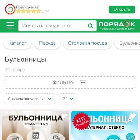
Приложение
Открыть
1.7M
Каталог
Посуда
Столовая посуда
Бульонн
Бульонницы
24 товара
ФИЛЬТРЫ
Сначала популярные
32
ХИТ
ПРОДАЖ