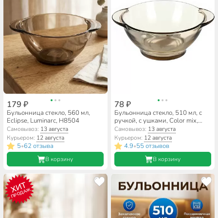
179 ₽
78 ₽
Бульонница стекло, 560 мл,
Бульонница стекло, 510 мл, с
Eclipse, Luminarc, Н8504
ручкой, с ушками, Color mix,
50137-12
Самовывоз:
13 августа
Самовывоз:
13 августа
Курьером:
12 августа
Курьером:
12 августа
5
62 отзыва
4.9
55 отзывов
•
•
В корзину
В корзину
ХИТ
ПРОДАЖ