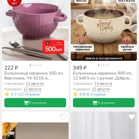
222 ₽
349 ₽
Бульонница керамика, 500 мл,
Бульонница керамика, 600 мл,
Вертикаль, Y4-9216, в
12.5х8.5 см, с ручкой, Доброе
ассортименте
утро, Y4-9697, в ассортименте
Самовывоз:
13 августа
Самовывоз:
13 августа
Курьером:
12 августа
Курьером:
12 августа
4.7
10 отзывов
4.8
8 отзывов
•
•
В корзину
В корзину