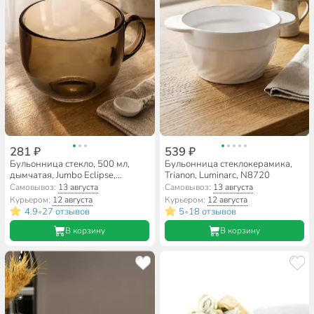
281 ₽
539 ₽
Бульонница стекло, 500 мл,
Бульонница стеклокерамика,
дымчатая, Jumbo Eclipse,
Trianon, Luminarc, N8720
Luminarc, H9152
Самовывоз:
13 августа
Самовывоз:
13 августа
Курьером:
12 августа
Курьером:
12 августа
4.9
27 отзывов
5
18 отзывов
•
•
В корзину
В корзину