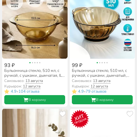
93 ₽
99 ₽
Бульонница стекло, 510 мл, с
Бульонница стекло, 510 мл, с
ручкой, с ушками, дымчатая, IL
ручкой, с ушками, дымчатый,
Primo, 62007
рифленная, Elica, 62046-03
Самовывоз:
13 августа
Самовывоз:
13 августа
Курьером:
12 августа
Курьером:
12 августа
4.9
104 отзыва
4.9
79 отзывов
•
•
В корзину
В корзину
ХИТ
ПРОДАЖ