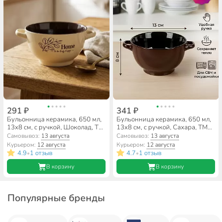
291 ₽
341 ₽
Бульонница керамика, 650 мл,
Бульонница керамика, 650 мл,
13х8 см, с ручкой, Шоколад, ТМ
13х8 см, с ручкой, Сахара, ТМ
Глория, 202524
Глория, 202534
Самовывоз:
13 августа
Самовывоз:
13 августа
Курьером:
12 августа
Курьером:
12 августа
4.9
1 отзыв
4.7
1 отзыв
•
•
В корзину
В корзину
Популярные бренды