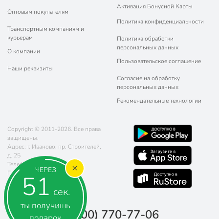
Активация Бонусной Карты
Оптовым покупателям
Политика конфиденциальности
Транспортным компаниям и
курьерам
Политика обработки
персональных данных
О компании
Пользовательское соглашение
Наши реквизиты
Согласие на обработку
персональных данных
Рекомендательные технологии
Copyright © 2011-2026. Все права
защищены.
Адрес: г. Иваново, пр. Строителей,
д. 25
Телефон:
8 (800) 770-77-06
ЧЕРЕЗ
Почта:
sales@poryadok.ru
50
сек.
ты получишь
8 (800) 770-77-06
подарок