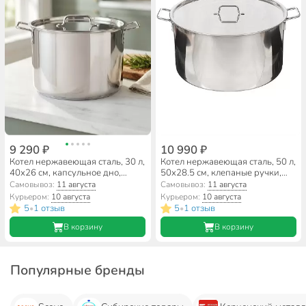
9 290 ₽
10 990 ₽
Котел нержавеющая сталь, 30 л,
Котел нержавеющая сталь, 50 л,
40х26 см, капсульное дно,
50х28.5 см, клепаные ручки,
Катунь, Общепит, КТ-ОБ-30 К
Катунь, Общепит, КТ-ОБ-51
Самовывоз:
11 августа
Самовывоз:
11 августа
Курьером:
10 августа
Курьером:
10 августа
5
1 отзыв
5
1 отзыв
•
•
В корзину
В корзину
Популярные бренды