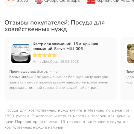
Scovo
Сибирские товары
Керченский металл
Отзывы покупателей: Посуда для
хозяйственных нужд
Кастрюля алюминий, 15 л, крышка
алюминий, Scovo, МШ-006
Анна Дерябова, 15.06.2026
Преимущества:
Все отлично.
Преи
Комментарий:
Специально купила большую кастрюлю для
идеа
варки кампотов и аареньеа,скажу одно,что кастрюля очень
не д
хорошая,алюминий хороший,очень удобный литраж
нужн
Посуда для хозяйственных нужд купить в Иваново по ценам от
1990 рублей. В каталоге интернет-магазина товаров для дома и
дачи Порядок представлено 16 товаров в категории «посуда для
хозяйственных нужд» в наличии