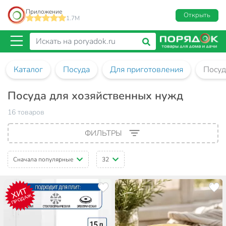
Приложение
Открыть
1.7M
Каталог
Посуда
Для приготовления
Посуд
Посуда для хозяйственных нужд
16 товаров
ФИЛЬТРЫ
Сначала популярные
32
ХИТ
ПРОДАЖ