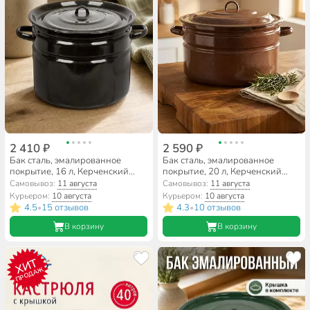
2 410 ₽
2 590 ₽
Бак сталь, эмалированное
Бак сталь, эмалированное
покрытие, 16 л, Керченский
покрытие, 20 л, Керченский
металлургический завод,
металлургический завод,
Самовывоз:
11 августа
Самовывоз:
11 августа
42804-262/42815-263, в
42804-272/2/42815-273/2, в
Курьером:
10 августа
Курьером:
10 августа
ассортименте
ассортименте
4.5
15 отзывов
4.3
10 отзывов
•
•
В корзину
В корзину
ХИТ
ПРОДАЖ