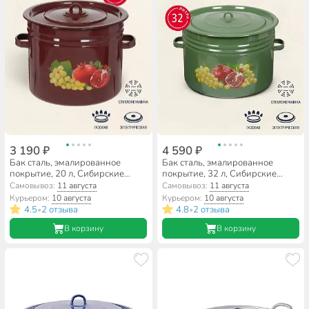
3 190 ₽
4 590 ₽
Бак сталь, эмалированное
Бак сталь, эмалированное
покрытие, 20 л, Сибирские
покрытие, 32 л, Сибирские
товары, С2827/.в/59/.СГ59, в
товары, С2829/С2829 59/
Самовывоз:
11 августа
Самовывоз:
11 августа
ассортименте
С2829.в, в ассортименте
Курьером:
10 августа
Курьером:
10 августа
4.5
2 отзыва
4.8
2 отзыва
•
•
В корзину
В корзину