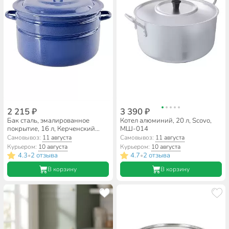
2 215 ₽
3 390 ₽
Бак сталь, эмалированное
Котел алюминий, 20 л, Scovo,
покрытие, 16 л, Керченский
МШ-014
металлургический завод,
Самовывоз:
11 августа
Самовывоз:
11 августа
42815-263, синий рябчик
Курьером:
10 августа
Курьером:
10 августа
4.3
2 отзыва
4.7
2 отзыва
•
•
В корзину
В корзину