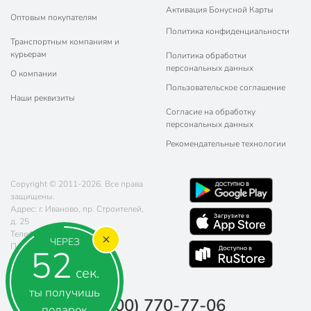
Активация Бонусной Карты
Оптовым покупателям
Политика конфиденциальности
Транспортным компаниям и
курьерам
Политика обработки
персональных данных
О компании
Пользовательское соглашение
Наши реквизиты
Согласие на обработку
персональных данных
Рекомендательные технологии
Copyright © 2011-2026. Все права
защищены.
Адрес: г. Иваново, пр. Строителей,
д. 25
Телефон:
8 (800) 770-77-06
ЧЕРЕЗ
Почта:
sales@poryadok.ru
52
сек.
ты получишь
8 (800) 770-77-06
подарок