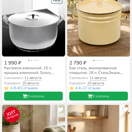
1 990 ₽
2 790 ₽
Кастрюля алюминий, 15 л,
Бак сталь, эмалированное
крышка алюминий, Scovo,
покрытие, 18 л, СтальЭмаль,
МШ-006
2с31, в ассортименте
Самовывоз:
11 августа
Самовывоз:
11 августа
Курьером:
10 августа
Курьером:
10 августа
4.8
65 отзывов
4.4
22 отзыва
•
•
В корзину
В корзину
ХИТ
ПРОДАЖ