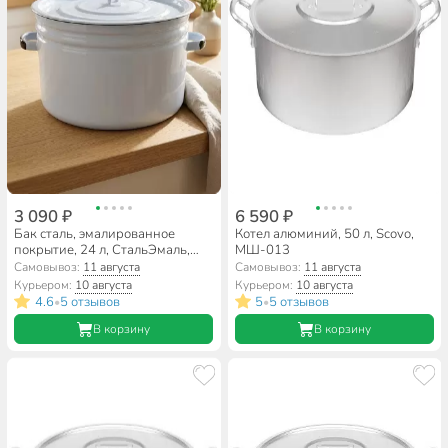
3 090 ₽
6 590 ₽
Бак сталь, эмалированное
Котел алюминий, 50 л, Scovo,
покрытие, 24 л, СтальЭмаль,
МШ-013
2с29, в ассортименте
Самовывоз:
11 августа
Самовывоз:
11 августа
Курьером:
10 августа
Курьером:
10 августа
4.6
5 отзывов
5
5 отзывов
•
•
В корзину
В корзину