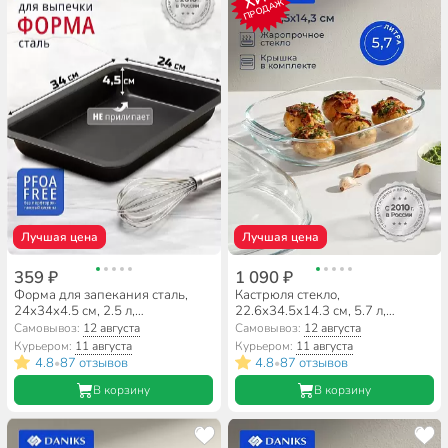
ПРОДАЖ
Лучшая цена
Лучшая цена
359 ₽
1 090 ₽
Форма для запекания сталь,
Кастрюля стекло,
24х34х4.5 см, 2.5 л,
22.6х34.5х14.3 см, 5.7 л,
антипригарное покрытие,
прямоугольная, с крышкой,
Самовывоз:
12 августа
Самовывоз:
12 августа
прямоугольная, Daniks,
Daniks
Курьером:
11 августа
Курьером:
11 августа
KB196078
4.8
87 отзывов
4.8
87 отзывов
•
•
В корзину
В корзину