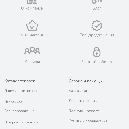
Мы предлагаем бесплатную курьерскую доставку для товара
О компании
Блог
«формы для выпечки» при заказе от 3000 рублей в такие
города, как: Вичуга, Иваново, Кинешма, Китово, Комсомольск,
Лежнево, Приволжск, Родники, Тейково, Фурманов, Шуя, а
также Владимир.
💳 Оплата: онлайн на сайте интернет-гипермаркета или
Наши магазины
Спецпредложения
наличными при получении.
🛍 Скидки, акции, распродажи каждый день!
📜 Только оригинальная продукция. Интернет-гипермаркет
Порядок - официальный представитель ведущих мировых
Карьера
Личный кабинет
марок.
Каталог товаров
Сервис и помощь
Популярные товары
Как заказать
Доставка и оплата
Избранное
Спецпредложения
Гарантия и возврат
Отзывы и предложения
История просмотров