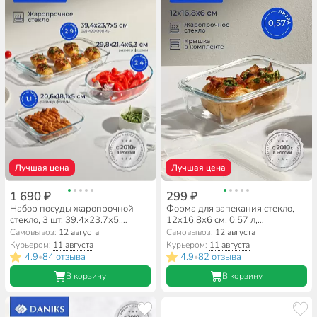
Лучшая цена
Лучшая цена
1 690 ₽
299 ₽
Набор посуды жаропрочной
Форма для запекания стекло,
стекло, 3 шт, 39.4х23.7х5,
12х16.8х6 см, 0.57 л,
29.8х21.4х6.3, 20.6х18.1х5 см,
прямоугольная, с крышкой,
Самовывоз:
12 августа
Самовывоз:
12 августа
2.9, 2.4, 1.1 л, прямоугольный,
Daniks
Курьером:
11 августа
Курьером:
11 августа
Daniks
4.9
84 отзыва
4.9
82 отзыва
•
•
В корзину
В корзину