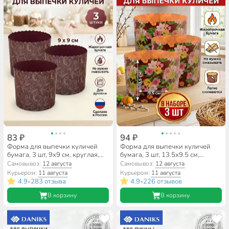
83 ₽
94 ₽
Форма для выпечки куличей
Форма для выпечки куличей
бумага, 3 шт, 9х9 см, круглая,
бумага, 3 шт, 13.5х9.5 см,
пасхальные, Мультидом, МТ8-
круглая, пасхальные,
Самовывоз:
12 августа
Самовывоз:
12 августа
110
Мультидом, Пасхальная, МТ8-
Курьером:
11 августа
Курьером:
11 августа
113
4.9
283 отзыва
4.9
226 отзывов
•
•
В корзину
В корзину