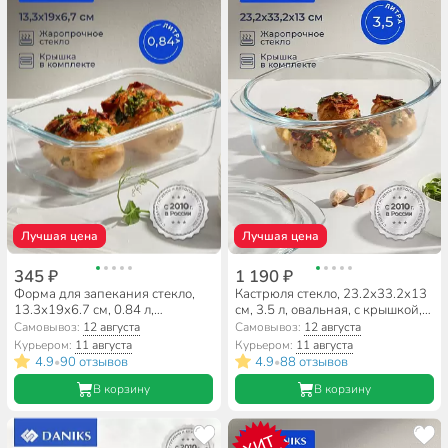
Лучшая цена
Лучшая цена
345 ₽
1 190 ₽
Форма для запекания стекло,
Кастрюля стекло, 23.2х33.2х13
13.3х19х6.7 см, 0.84 л,
см, 3.5 л, овальная, с крышкой,
прямоугольная, с крышкой,
Daniks
Самовывоз:
12 августа
Самовывоз:
12 августа
Daniks
Курьером:
11 августа
Курьером:
11 августа
4.9
90 отзывов
4.9
88 отзывов
•
•
В корзину
В корзину
ХИТ