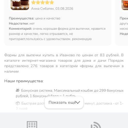
Анна Смбатян, 03.08.2026
Преимущества:
цена и качество
Преи
Недостатки:
нет
други
Комментарий:
очень хорошая форма для выпечки, нравится
неск
размер и качество, легко отрывается, не
прете
Недо
пригорает,пользуюсь с удовольствием. рекомендую
Формы для выпечки купить в Иваново по ценам от 83 рублей. В
каталоге интернет-магазина товаров для дома и дачи Порядок
представлено 276 товаров в категории «формы для выпечки» в
наличии
Наши преимущества:
🎁 Бонусная система. Максимальный кэшбэк до 299 бонусных
рублей, 1 бонусный балл = 1 рубль.
Показать ещё
📦 Быстрая доставка. Самовывоз от 60 минут, доставка - от 1-
2 дней.
🛒 Бесплатный самовывоз из магазинов города Иваново.
Жители Ивановской области могут сделать заказ и оплатить
его онлайн на официальном сайте сети магазинов Порядок.