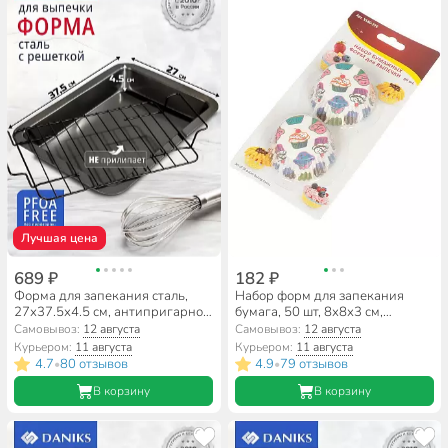
Лучшая цена
689 ₽
182 ₽
Форма для запекания сталь,
Набор форм для запекания
27х37.5х4.5 см, антипригарное
бумага, 50 шт, 8х8х3 см,
покрытие, прямоугольная, с
круглый, в ассортименте,
Самовывоз:
12 августа
Самовывоз:
12 августа
металлической решеткой,
Мультидом, VL80-276
Курьером:
11 августа
Курьером:
11 августа
Daniks, KB19015
4.7
80 отзывов
4.9
79 отзывов
•
•
В корзину
В корзину