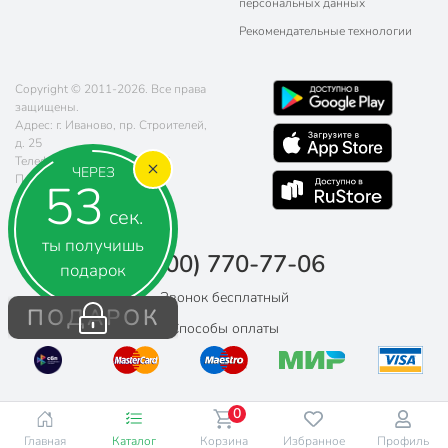
персональных данных
Рекомендательные технологии
Copyright © 2011-2026. Все права
защищены.
Адрес: г. Иваново, пр. Строителей,
д. 25
Телефон:
8 (800) 770-77-06
ЧЕРЕЗ
Почта:
sales@poryadok.ru
51
сек.
ты получишь
8 (800) 770-77-06
подарок
Звонок бесплатный
ПОДАРОК
Способы оплаты
0
Главная
Каталог
Корзина
Избранное
Профиль