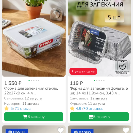
Лучшая цена
1 550 ₽
119 ₽
Форма для запекания стекло,
Форма для запекания фольга, 5
22х27х9 см, 4 л,
шт, 14.4х11.9х4 см, 0.43 л,
прямоугольная, с крышкой,
прямоугольная, Daniks, 24L
Самовывоз:
12 августа
Самовывоз:
12 августа
Pyrex, Cook Freez, 244Р000
Курьером:
11 августа
Курьером:
11 августа
5
71 отзыв
4.9
70 отзывов
•
•
В корзину
В корзину