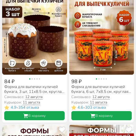
84 ₽
98 ₽
Форма для выпечки куличей
Форма для выпечки куличей
бумага, 3 шт, 11х8.5 см, круглая,
бумага, 6 шт, 7х8.5 см, круглая,
Мультидом, МТ8-111
пасхальные, в ассортименте,
Самовывоз:
12 августа
Самовывоз:
12 августа
Мультидом, Орнамент, МТ8-
Курьером:
11 августа
Курьером:
11 августа
139
4.9
354 отзыва
4.6
303 отзыва
•
•
В корзину
В корзину