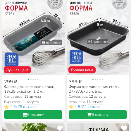
Лучшая цена
Лучшая цена
299 ₽
399 ₽
Форма для запекания сталь,
Форма для запекания сталь,
13х29.5х5.3 см, 1.2 л,
27х37.6х5 см, 5 л,
антипригарное покрытие,
антипригарное покрытие,
Самовывоз:
12 августа
Самовывоз:
12 августа
прямоугольная, Daniks, Гранит,
прямоугольная, Daniks, Гранит,
Курьером:
11 августа
Курьером:
11 августа
KB185150.4-GrMC
K-432-LSC
4.9
75 отзывов
4.8
74 отзыва
•
•
В корзину
В корзину