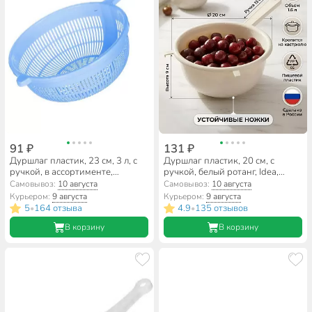
91 ₽
131 ₽
Дуршлаг пластик, 23 см, 3 л, с
Дуршлаг пластик, 20 см, с
ручкой, в ассортименте,
ручкой, белый ротанг, Idea,
Альтернатива, М597
М1130
Самовывоз:
10 августа
Самовывоз:
10 августа
Курьером:
9 августа
Курьером:
9 августа
5
164 отзыва
4.9
135 отзывов
•
•
В корзину
В корзину