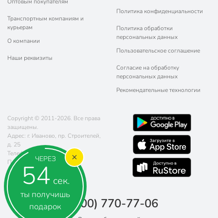
Оптовым покупателям
Политика конфиденциальности
Транспортным компаниям и
курьерам
Политика обработки
персональных данных
О компании
Пользовательское соглашение
Наши реквизиты
Согласие на обработку
персональных данных
Рекомендательные технологии
Copyright © 2011-2026. Все права
защищены.
Адрес: г. Иваново, пр. Строителей,
д. 25
Телефон:
8 (800) 770-77-06
ЧЕРЕЗ
Почта:
sales@poryadok.ru
53
сек.
ты получишь
8 (800) 770-77-06
подарок