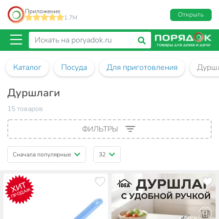
Приложение
Открыть
1.7M
Каталог
Посуда
Для приготовления
Дурш
Дуршлаги
15 товаров
ФИЛЬТРЫ
Сначала популярные
32
ХИТ
ПРОДАЖ