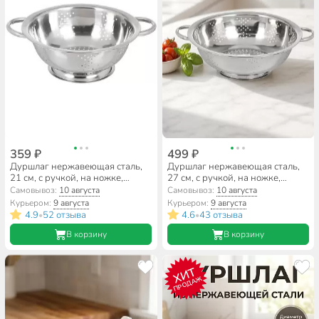
359 ₽
499 ₽
Дуршлаг нержавеющая сталь,
Дуршлаг нержавеющая сталь,
21 см, с ручкой, на ножке,
27 см, с ручкой, на ножке,
серебристый, GS-08126-20
серебристый, GS-08126-28
Самовывоз:
10 августа
Самовывоз:
10 августа
Курьером:
9 августа
Курьером:
9 августа
4.9
52 отзыва
4.6
43 отзыва
•
•
В корзину
В корзину
ХИТ
ПРОДАЖ