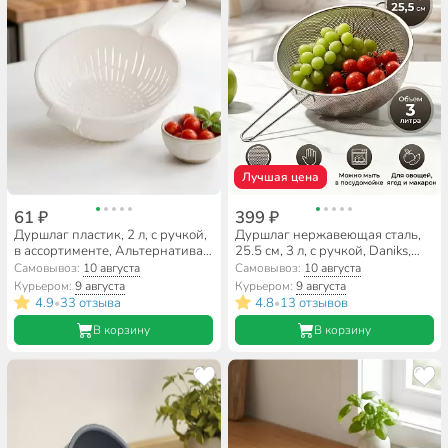
Лучшая цена
61 ₽
399 ₽
Дуршлаг пластик, 2 л, с ручкой,
Дуршлаг нержавеющая сталь,
в ассортименте, Альтернатива,
25.5 см, 3 л, с ручкой, Daniks,
Эконом, М8234
GS-08131-25
Самовывоз:
10 августа
Самовывоз:
10 августа
Курьером:
9 августа
Курьером:
9 августа
4.9
33 отзыва
4.8
13 отзывов
•
•
В корзину
В корзину