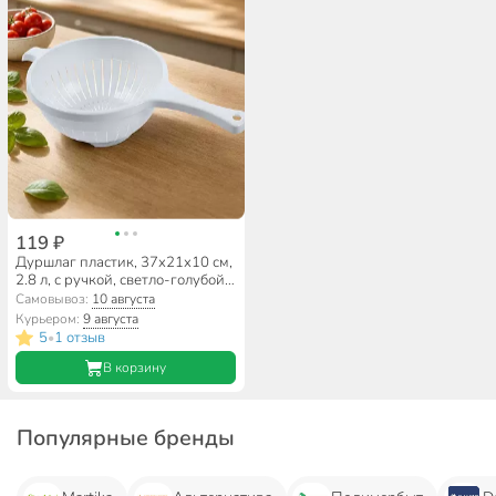
119 ₽
Дуршлаг пластик, 37x21x10 см,
2.8 л, с ручкой, светло-голубой,
Martika, Кристи, С44СГЛ
Самовывоз:
10 августа
Курьером:
9 августа
5
1 отзыв
•
В корзину
Популярные бренды