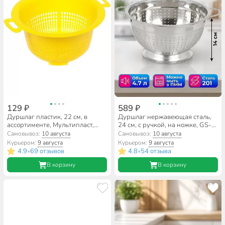
129 ₽
589 ₽
Дуршлаг пластик, 22 см, в
Дуршлаг нержавеющая сталь,
ассортименте, Мультипласт,
24 см, с ручкой, на ножке, GS-
MPG9710
08127-24
Самовывоз:
10 августа
Самовывоз:
10 августа
Курьером:
9 августа
Курьером:
9 августа
4.9
69 отзывов
4.8
54 отзыва
•
•
В корзину
В корзину