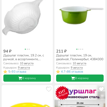
94 ₽
211 ₽
Дуршлаг пластик, 19.2 см, с
Дуршлаг пластик, 19 см,
ручкой, в ассортименте,
двойной, Полимербыт, 4384300
Полимербыт, 4394100
Самовывоз:
10 августа
Самовывоз:
10 августа
Курьером:
9 августа
Курьером:
9 августа
5
93 отзыва
4.7
86 отзывов
•
•
В корзину
В корзину
ХИТ
ПРОДАЖ