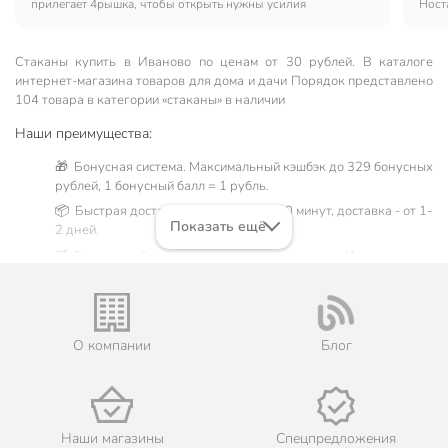
прилегает 4рышка, чтобы открыть нужны усилия
Ност
напи
совр
К по
Стаканы купить в Иваново по ценам от 30 рублей. В каталоге
интернет-магазина товаров для дома и дачи Порядок представлено
104 товара в категории «стаканы» в наличии
Наши преимущества:
🎁 Бонусная система. Максимальный кэшбэк до 329 бонусных
рублей, 1 бонусный балл = 1 рубль.
📦 Быстрая доставка. Самовывоз от 60 минут, доставка - от 1-
Показать ещё
2 дней.
🛒 Бесплатный самовывоз из магазинов города Иваново.
Жители Ивановской области могут сделать заказ и оплатить
его онлайн на официальном сайте сети магазинов Порядок.
Мы предлагаем бесплатную курьерскую доставку для товара
«стаканы» при заказе от 3000 рублей в такие города, как:
О компании
Блог
Вичуга, Иваново, Кинешма, Китово, Комсомольск, Лежнево,
Приволжск, Родники, Тейково, Фурманов, Шуя, а также
Владимир.
💳 Оплата: онлайн на сайте интернет-гипермаркета или
наличными при получении.
Наши магазины
Спецпредложения