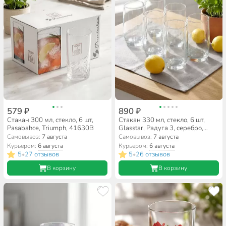
579 ₽
890 ₽
Стакан 300 мл, стекло, 6 шт,
Стакан 330 мл, стекло, 6 шт,
Pasabahce, Triumph, 41630B
Glasstar, Радуга 3, серебро,
RN_9369_3
Самовывоз:
7 августа
Самовывоз:
7 августа
Курьером:
6 августа
Курьером:
6 августа
5
27 отзывов
5
26 отзывов
•
•
В корзину
В корзину