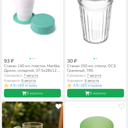
93 ₽
30 ₽
Стакан 140 мл, пластик, Martika,
Стакан 250 мл, стекло, ОСЗ,
Дринк, складной, 37.5х28х12.4
Граненый, 785
см, в ассортименте, С64
Самовывоз:
7 августа
Самовывоз:
7 августа
Курьером:
6 августа
Курьером:
6 августа
4.9
184 отзыва
4.9
165 отзывов
•
•
В корзину
В корзину