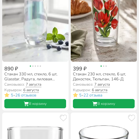
890 ₽
399 ₽
Стакан 330 мл, стекло, 6 шт,
Стакан 230 мл, стекло, 6 шт,
Glasstar, Радуга, лиловая
Декостек, Тюльпан, 146-Д
дымка, RNLD_9369_3
Самовывоз:
7 августа
Самовывоз:
7 августа
Курьером:
6 августа
Курьером:
6 августа
5
26 отзывов
5
22 отзыва
•
•
В корзину
В корзину