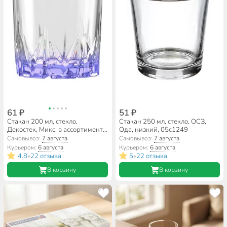
61 ₽
51 ₽
Стакан 200 мл, стекло,
Стакан 250 мл, стекло, ОСЗ,
Декостек, Микс, в ассортименте,
Ода, низкий, 05с1249
952/1-Н9
Самовывоз:
7 августа
Самовывоз:
7 августа
Курьером:
6 августа
Курьером:
6 августа
4.8
22 отзыва
5
22 отзыва
•
•
В корзину
В корзину