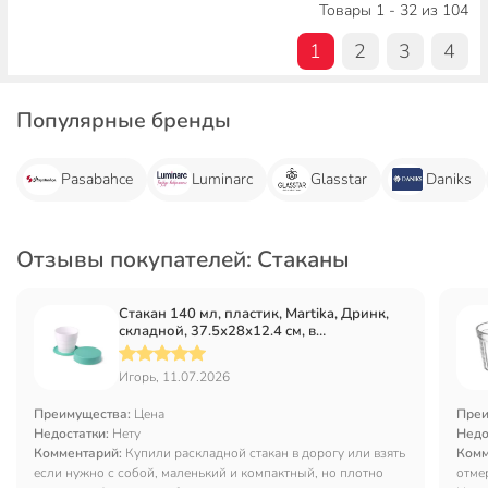
Товары 1 - 32 из 104
1
2
3
4
Популярные бренды
Pasabahce
Luminarc
Glasstar
Daniks
Отзывы покупателей: Стаканы
Стакан 140 мл, пластик, Martika, Дринк,
складной, 37.5х28х12.4 см, в
ассортименте, С64
Игорь, 11.07.2026
Преимущества:
Цена
Преи
Недостатки:
Нету
Недо
Комментарий:
Купили раскладной стакан в дорогу или взять
Комм
если нужно с собой, маленький и компактный, но плотно
отме