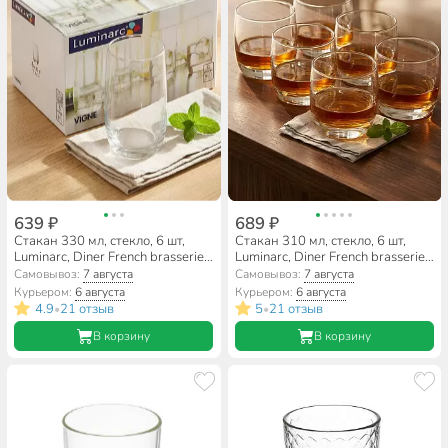
639 ₽
689 ₽
Стакан 330 мл, стекло, 6 шт,
Стакан 310 мл, стекло, 6 шт,
Luminarc, Diner French brasserie,
Luminarc, Diner French brasserie,
высокий, H9369
низкий, Н9370
Самовывоз:
7 августа
Самовывоз:
7 августа
Курьером:
6 августа
Курьером:
6 августа
4.9
21 отзыв
5
21 отзыв
•
•
В корзину
В корзину