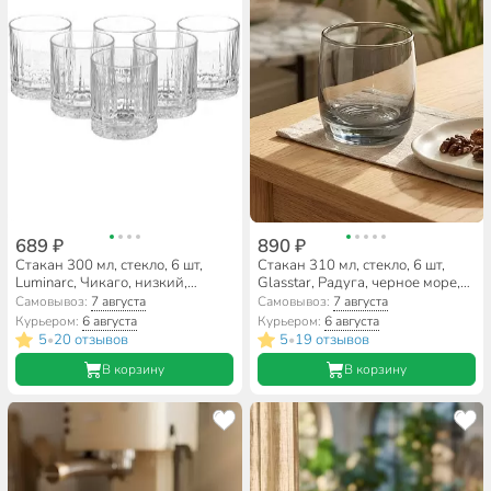
689 ₽
890 ₽
Стакан 300 мл, стекло, 6 шт,
Стакан 310 мл, стекло, 6 шт,
Luminarc, Чикаго, низкий,
Glasstar, Радуга, черное море,
O0514
RNBS_9370_3
Самовывоз:
7 августа
Самовывоз:
7 августа
Курьером:
6 августа
Курьером:
6 августа
5
20 отзывов
5
19 отзывов
•
•
В корзину
В корзину