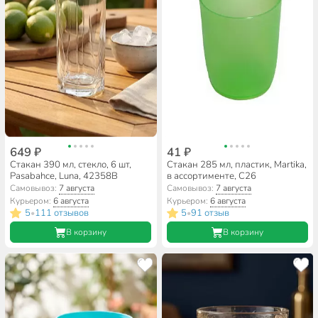
649 ₽
41 ₽
Стакан 390 мл, стекло, 6 шт,
Стакан 285 мл, пластик, Martika,
Pasabahce, Luna, 42358B
в ассортименте, С26
Самовывоз:
7 августа
Самовывоз:
7 августа
Курьером:
6 августа
Курьером:
6 августа
5
111 отзывов
5
91 отзыв
•
•
В корзину
В корзину