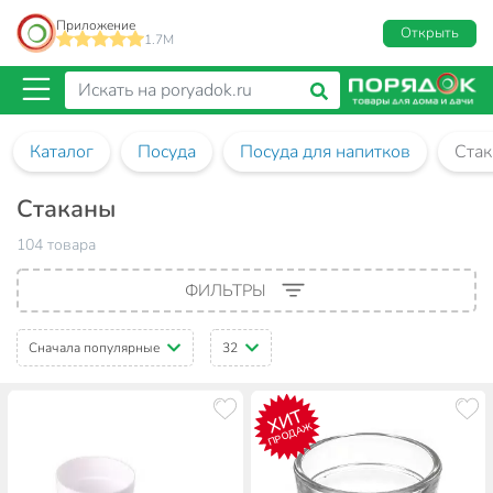
Приложение
Открыть
1.7M
Каталог
Посуда
Посуда для напитков
Ста
Стаканы
104 товара
ФИЛЬТРЫ
Сначала популярные
32
ХИТ
ПРОДАЖ