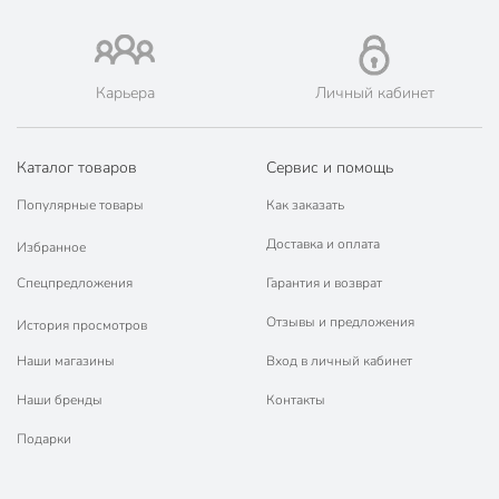
🛍 Скидки, акции, распродажи каждый день!
📜 Только оригинальная продукция. Интернет-гипермаркет
Порядок - официальный представитель ведущих мировых
марок.
Карьера
Личный кабинет
Каталог товаров
Сервис и помощь
Популярные товары
Как заказать
Доставка и оплата
Избранное
Спецпредложения
Гарантия и возврат
Отзывы и предложения
История просмотров
Наши магазины
Вход в личный кабинет
Наши бренды
Контакты
Подарки