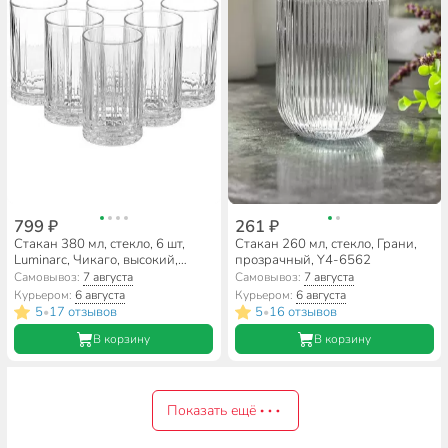
799 ₽
261 ₽
Стакан 380 мл, стекло, 6 шт,
Стакан 260 мл, стекло, Грани,
Luminarc, Чикаго, высокий,
прозрачный, Y4-6562
O0513
Самовывоз:
7 августа
Самовывоз:
7 августа
Курьером:
6 августа
Курьером:
6 августа
5
17 отзывов
5
16 отзывов
•
•
В корзину
В корзину
Показать ещё