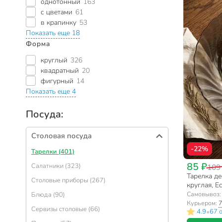
однотонный
163
с цветами
61
в крапинку
53
Показать еще 18
Форма
круглый
326
квадратный
20
фигурный
14
Показать еще 4
Посуда:
Столовая посуда
-22%
Тарелки (401)
85 ₽
Салатники (323)
109
Тарелка дес
Столовые приборы (267)
круглая, Ec
H0246/L50
Самовывоз
Блюда (90)
Курьером:
7
Сервизы столовые (66)
•
4.9
67 