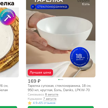
Лучшая цена
169 ₽
26 см,
Тарелка суповая, стеклокерамика, 18 см,
белая
950 мл, круглая, Бэль, Daniks, LPKW-70
Самовывоз:
8 августа
Курьером:
7 августа
•
4.9
65 отзывов