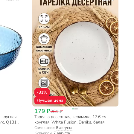
-31%
Лучшая цена
179 ₽
261 ₽
 круглая,
Тарелка десертная, керамика, 17.6 см,
rc, Q1314,
круглая, White Fusion, Daniks, белая
Самовывоз:
8 августа
Курьером:
7 августа