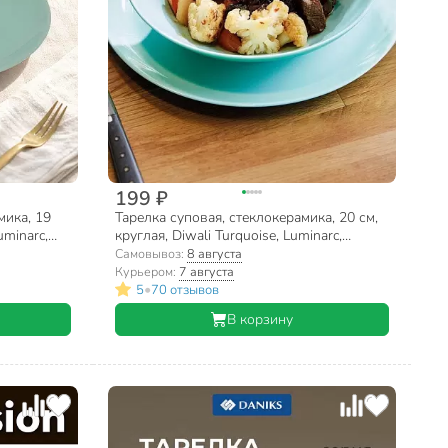
199 ₽
мика, 19
Тарелка суповая, стеклокерамика, 20 см,
uminarc,
круглая, Diwali Turquoise, Luminarc,
P2019, бирюзовая
Самовывоз:
8 августа
Курьером:
7 августа
•
5
70 отзывов
В корзину