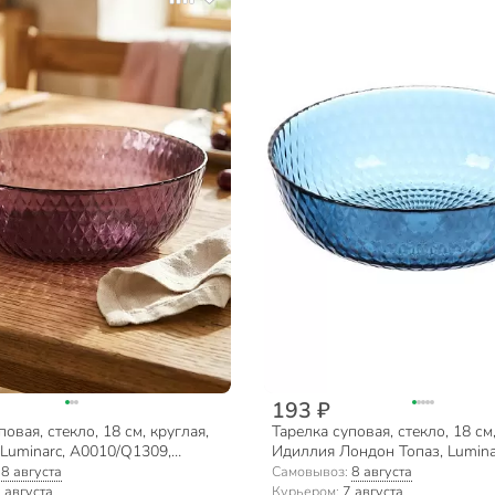
193 ₽
овая, стекло, 18 см, круглая,
Тарелка суповая, стекло, 18 см,
c, Luminarc, A0010/Q1309,
Идиллия Лондон Топаз, Lumina
синяя
:
8 августа
Самовывоз:
8 августа
 августа
Курьером:
7 августа