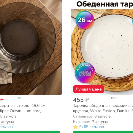
Лучшая цена
455 ₽
 ₽
ертная, стекло, 19.6 см,
Тарелка обеденная, керамика, 
lipse Ocean, Luminarc,
круглая, White Fusion, Daniks, 
80
:
8 августа
Самовывоз:
8 августа
 августа
Курьером:
7 августа
•
отзывов
5
65 отзывов