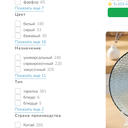
фарфор
65
•
5
102 о
Показать еще 7
Цвет
белый
190
серый
33
бежевый
30
Показать еще 16
Назначение
универсальный
240
сервировочный
220
закусочный
205
Показать еще 11
Тип
тарелка
361
блюдо
6
блюдце
5
Показать еще 2
Страна производства
Китай
265