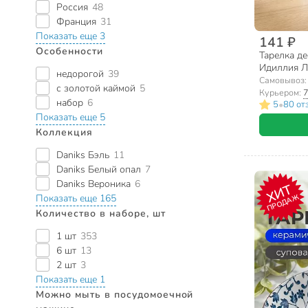
Россия
48
Франция
31
Показать еще 3
141 ₽
Особенности
Тарелка дес
Идиллия Ло
недорогой
39
Q1315, си
Самовывоз
с золотой каймой
5
Курьером:
7
набор
6
•
5
80 от
Показать еще 5
Коллекция
Daniks Бэль
11
Daniks Белый опал
7
Daniks Вероника
6
ХИТ
ПРОДАЖ
Показать еще 165
Количество в наборе, шт
1 шт
353
6 шт
13
2 шт
3
Показать еще 1
Можно мыть в посудомоечной