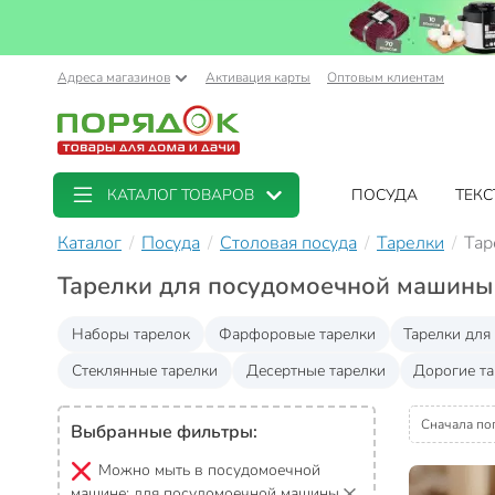
Адреса магазинов
Активация карты
Оптовым клиентам
КАТАЛОГ ТОВАРОВ
ПОСУДА
ТЕКС
Каталог
Посуда
Столовая посуда
Тарелки
Тар
Тарелки для посудомоечной машины
Наборы тарелок
Фарфоровые тарелки
Тарелки для
Стеклянные тарелки
Десертные тарелки
Дорогие т
Сначала по
Выбранные фильтры:
Можно мыть в посудомоечной
машине:
для посудомоечной машины