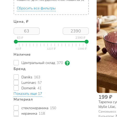
Сбросить все фильтры
Цена, ₽
63 ₽
2390 ₽
Наличие
Центральный склад
370
Бренд
Daniks
163
Luminarc
57
Domenik
41
Показать еще 17
199 ₽
Материал
Тарелка суп
Idylle Lila
стеклокерамика
150
лиловая
Самовывоз
керамика
118
Курьером:
7