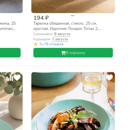
194 ₽
мика, 25
Тарелка обеденная, стекло, 25 см,
uminarc,
круглая, Идиллия Лондон Топаз 2,
Luminarc, Q1313, синяя
Самовывоз:
8 августа
Курьером:
7 августа
•
5
78 отзывов
В корзину