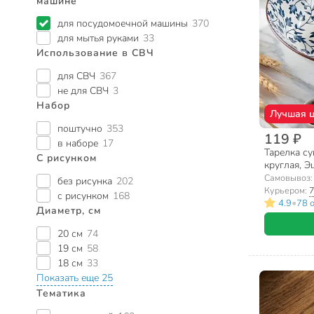
машине
для посудомоечной машины
370
для мытья руками
33
Использование в СВЧ
для СВЧ
367
не для СВЧ
3
Набор
Лучшая 
поштучно
353
119 ₽
в наборе
17
Тарелка су
С рисунком
круглая, Э
Самовывоз
без рисунка
202
Курьером:
7
с рисунком
168
•
4.9
78 
Диаметр, см
20 см
74
19 см
58
18 см
33
Показать еще 25
Тематика