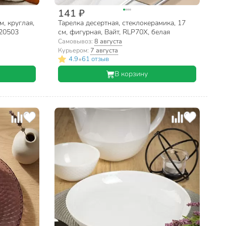
141 ₽
м, круглая,
Тарелка десертная, стеклокерамика, 17
20503
см, фигурная, Вайт, RLP70X, белая
Самовывоз:
8 августа
Курьером:
7 августа
•
4.9
61 отзыв
В корзину