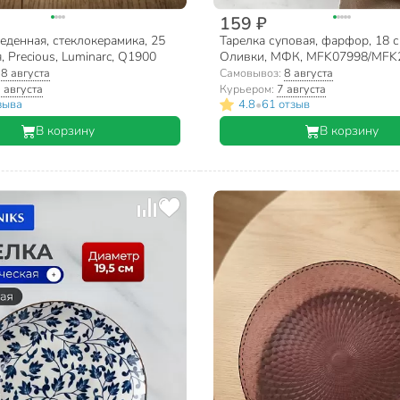
159 ₽
еденная, стеклокерамика, 25
Тарелка суповая, фарфор, 18 с
, Precious, Luminarc, Q1900
Оливки, МФК, MFK07998/MFK
:
8 августа
Самовывоз:
8 августа
 августа
Курьером:
7 августа
•
зыва
4.8
61 отзыв
В корзину
В корзину