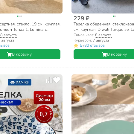
229 ₽
ертная, стекло, 19 см, круглая,
Тарелка обеденная, стеклокера
ндон Топаз 1, Luminarc,
см, круглая, Diwali Turquoise, L
няя
P2611, бирюзовая
:
8 августа
Самовывоз:
8 августа
 августа
Курьером:
7 августа
•
зывов
5
80 отзывов
В корзину
В корзину